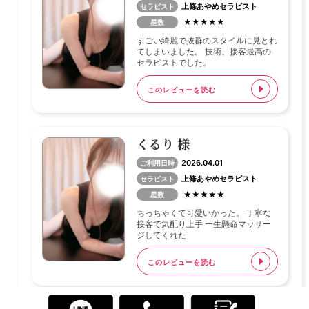
上條あやめセラピスト
セラピスト
★★★★★
星数
すごい綺麗で抜群のスタイルに見とれ
てしまいました。 技術、接客最高の
セラピストでした。
このレビューを読む
くるり 様
2026.04.01
ご利用日時
上條あやめセラピスト
セラピスト
★★★★★
星数
ちっちゃくて可愛いかった。 丁寧な
接客で気配り上手 一生懸命マッサー
ジしてくれた
このレビューを読む