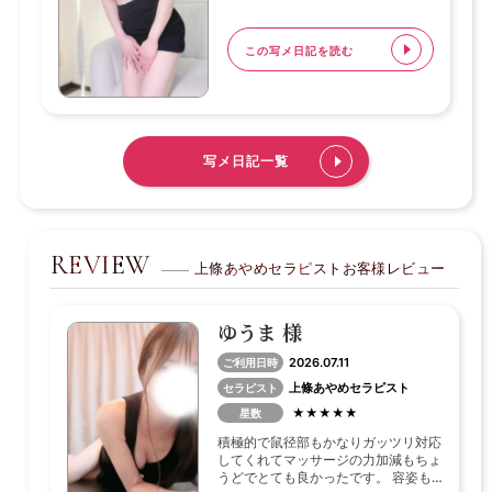
コンビニに寄る回数が
増えちゃいました😂☀️
この写メ日記を読む
ついつい冷たい飲み物を買って
少し涼んでから帰るのが
最近のお決まりです🥤💕
新しいドリンクもよく出ているので
写メ日記一覧
見つけると
つい試したくなっちゃいます🤭✨
みなさんのおすすめがあったら
REVIEW
上條あやめセラピストお客様レビュー
ぜひ教えてくださいね☺️🌼
今日も元気に出勤してます♡
ゆうま 様
お会いできるのを楽しみに
お待ちしております🥰
2026.07.11
ご利用日時
上條あやめセラピスト
セラピスト
★★★★★
星数
積極的で鼠径部もかなりガッツリ対応
してくれてマッサージの力加減もちょ
うどでとても良かったです。 容姿も