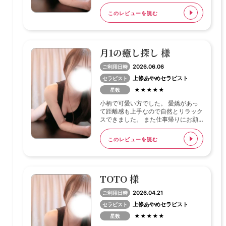
自分のタイプだったので終始楽しく過
ごせました。 是非ともまたリピート
このレビューを読む
させてもらえたらと思います。
月1の癒し探し 様
2026.06.06
ご利用日時
上條あやめセラピスト
セラピスト
★★★★★
星数
小柄で可愛い方でした。 愛嬌があっ
て距離感も上手なので自然とリラック
スできました。 また仕事帰りにお願
いしたいと思います。
このレビューを読む
TOTO 様
2026.04.21
ご利用日時
上條あやめセラピスト
セラピスト
★★★★★
星数