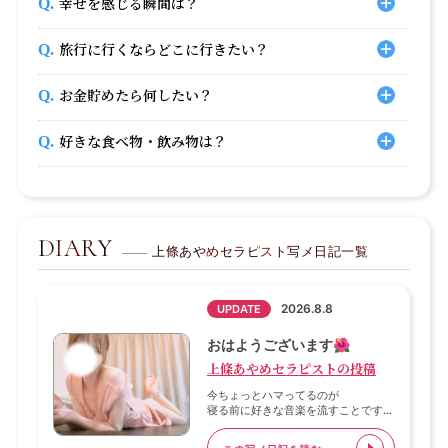
幸せを感じる瞬間は？
旅行に行くならどこに行きたい？
お金貯めたら何したい？
好きな食べ物・飲み物は？
DIARY
上條あやめセラピスト写メ日記一覧
2026.8.8
UPDATE
おはようございます🌺
上條あやめセラピストの投稿
今ちょっとハマってるのが
寝る前に好きな音楽を流すことです
🎵💕