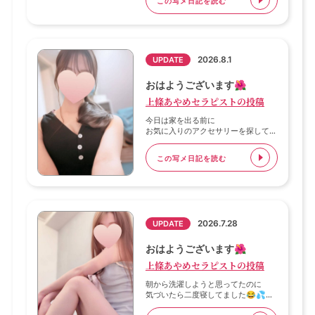
この写メ日記を読む
のんびり聴いていると
気持ちも落ち着いて
ゆっくり過ごせる気がします🥰✨
お気に入りの曲を見つけると
何回もリピートしちゃいます😂🎧
2026.8.1
UPDATE
みなさんは今ハマってることってあり
おはようございます🌺
ますか？🤭💗
上條あやめセラピストの投稿
今日も元気に出勤しています❤️
今日は家を出る前に
お気に入りのアクセサリーを探してい
お時間が合いましたら
たんですが🥺
ぜひ遊びに来てくださいね🥰💕
この写メ日記を読む
「ここに置いたはず！」って思いなが
ら
部屋中探しても見つからなくて、
結局あきらめて出発しました😂💦
帰ってからもう一度探そうと思ってい
2026.7.28
UPDATE
たら
バッグの中にちゃんと入っていて思わ
ず笑っちゃいました🤣💕
おはようございます🌺
上條あやめセラピストの投稿
意外と近くにあるのに
焦ると見えなくなることってあります
朝から洗濯しようと思ってたのに
よね🤭✨
気づいたら二度寝してました😂💦
今日も元気に出勤しています❤️