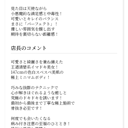
見た目は天使ながら
小悪魔的な満足感と中毒性！
可愛いとキレイのバランス
まさに「パーフェクト」！
優しい雰囲気を醸し出す
期待を裏切らない距離感！
店長のコメント
可愛さと綺麗さを兼ね備えた
王道清楚系イマドキ美女！
147cmの色白スベスベ美肌の
極上ミニマムボディ！
巧みな抜群のテクニックで
心が解きほぐれるような癒しと
究極のドキドキを誘います！
最初から最後まで丁寧な極上施術で
骨抜き必至です！
何度でも会いたくなる
病み付き注意の至福のひととき！