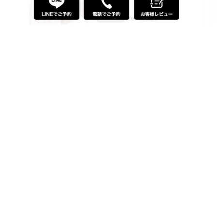
ゆう 様
2026.03.29
ご利用日時
上條あやめセラピスト
セラピスト
★★★★★
星数
入店初日にお邪魔しました。 面白
い、かわいい、面白い、きれい、面白
い、そんなセラピストさんなので90
分間笑いっぱなしであっという間で
す。 彼女の部屋に遊びに行ったよう
このレビューを読む
な、仲のいい女友達の部屋に遊びに行
ったような、そんな感じなのでみなさ
んもぜひぜひ😆😆
レビュー一覧