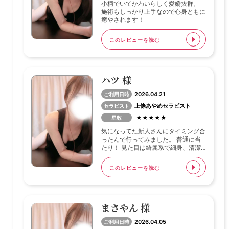
小柄でいてかわいらしく愛嬌抜群。
施術もしっかり上手なので心身ともに
癒やされます！
このレビューを読む
ハツ 様
2026.04.21
ご利用日時
上條あやめセラピスト
セラピスト
★★★★★
星数
気になってた新人さんにタイミング合
ったんで行ってみました。 普通に当
たり！ 見た目は綺麗系で細身、清潔
感もあって良い感じでした。 自分の
タイプだったけど好きな人多いやろな
このレビューを読む
って感じです。 話すと愛嬌もあっ
て、ちゃんと距離感わかってるなって
印象。 施術も一つ一つ丁寧で、急が
ずゆっくりやってくれるから落ち着い
て過ごせました。 新人さんでしたが
まさやん 様
ちゃんと満足できましたよ～ またタ
イミング合えばお願いしたいです。
2026.04.05
ご利用日時