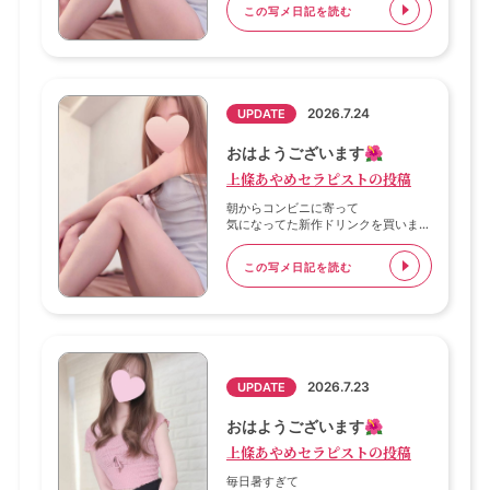
目覚まし止めた記憶はあるのに
この写メ日記を読む
次に時計見たら時間進みすぎててびっ
お時間が合いましたら
くり🤣
ぜひ遊びに来てくださいね🥰💕
急いで準備したので
なんとか間に合いました🥹✨
2026.7.24
UPDATE
朝が強い人ほんとに尊敬します😂💕
今日も元気に出勤してます♡
おはようございます🌺
上條あやめセラピストの投稿
お時間合う方
ぜひ遊びに来てください🥰
朝からコンビニに寄って
気になってた新作ドリンクを買いまし
た🥤✨
この写メ日記を読む
期間限定って書いてあると
ついつい手が伸びちゃいます😂
美味しかったので朝からちょっとご機
嫌です💕
お時間合う方ぜひ遊びに来てください
2026.7.23
UPDATE
🥰
おはようございます🌺
上條あやめセラピストの投稿
毎日暑すぎて