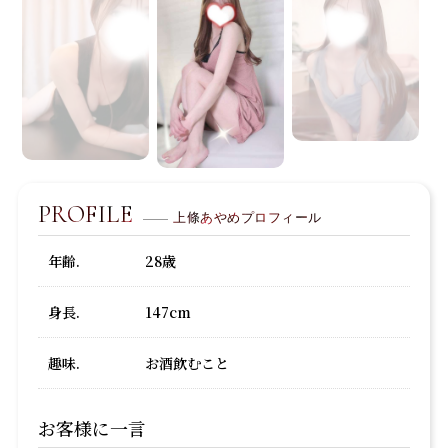
PROFILE
上條あやめプロフィール
年齢.
28歳
身長.
147cm
趣味.
お酒飲むこと
お客様に一言