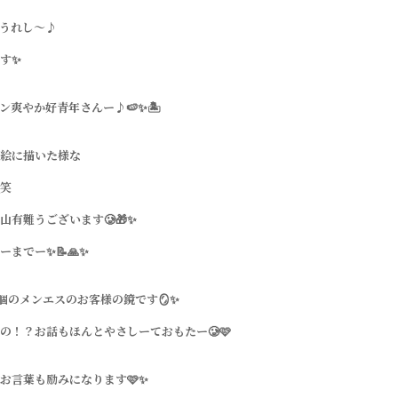
うれし〜♪
す✨
ン爽やか好青年さんー♪🍉✨🏝️
絵に描いた様な
笑
山有難うございます🥲🎁✨
までー✨📝🙏✨
0個のメンエスのお客様の鏡です🪞✨
の！？お話もほんとやさしーておもたー🥲🩷
お言葉も励みになります🩷✨