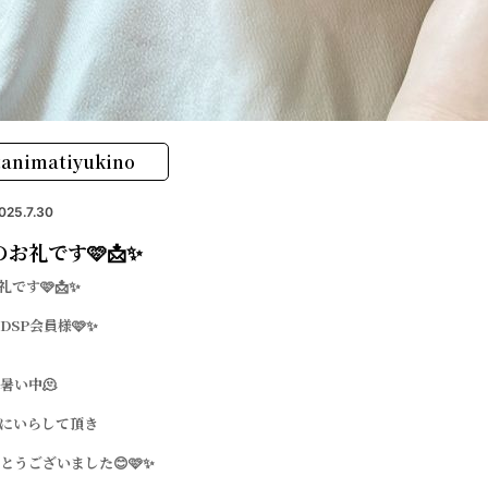
animatiyukino
025.7.30
のお礼です🩷📩✨
礼です🩷📩✨
DSP会員様🩷✨
暑い中🫠
にいらして頂き
とうございました😊🩷✨