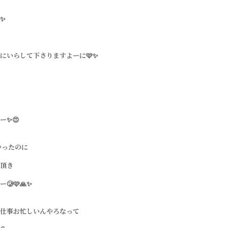
✨
にいらして下さりますよーに🩷✨
ー✨😍
やったのに
頂き
🥲🩷🙏✨
仕事お忙しいんやろなって