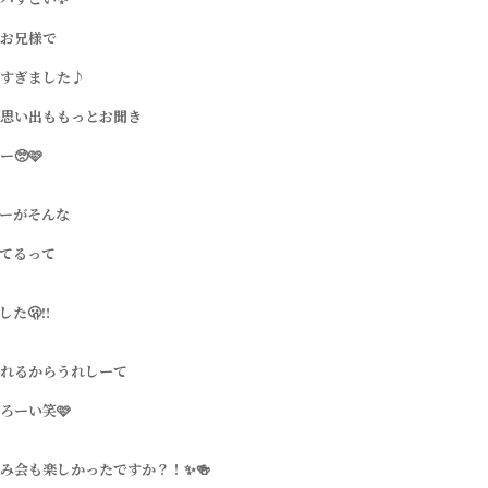
お兄様で
すぎました♪
思い出ももっとお聞き
🥺🩷
ーがそんな
てるって
た🫢‼️
れるからうれしーて
ろーい笑🩷
み会も楽しかったですか？！✨🍻