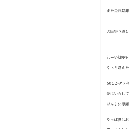
また是非是非
大阪寄り道し
わーい🙌🩷✨
やっと逢えた
60しかダメ
愛にいらして
ほんまに感謝ー
やっぱ夏はお