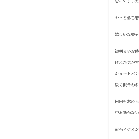
思ってました
やっと落ち着
嬉しいな🩷✨
初明るいお時
逢えた気がす
ショートパン
凄く似合われ
何回も求めら
中々効かない
流石イケメン美