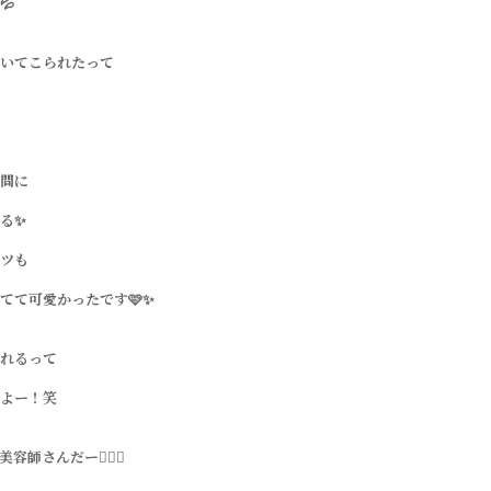
💦
いてこられたって
間に
る✨
ツも
てて可愛かったです🩷✨
れるって
よー！笑
容師さんだー💇‍♀️✨