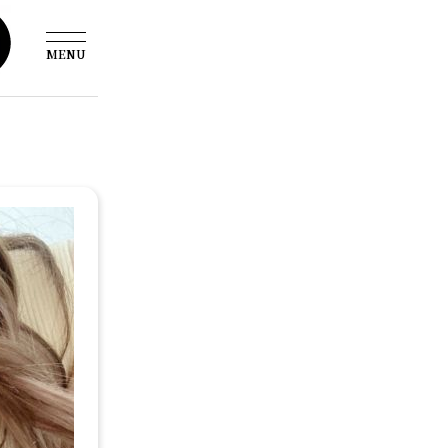
MENU
雪野えるさ写メ日記