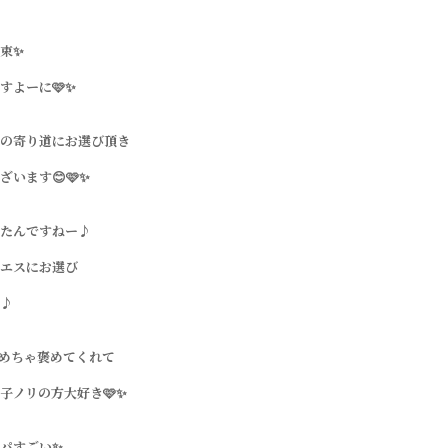
束✨
すよーに🩷✨
の寄り道にお選び頂き
ざいます😊🩷✨
たんですねー♪
エスにお選び
♪
めちゃ褒めてくれて
子ノリの方大好き🩷✨
パすごい✨