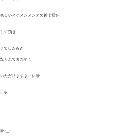
楽しいイケメンメンエス紳士様✨
して頂き
でした⛄️🎵
なられてまた早く
いただけますよーに🩷
日✨
^_^