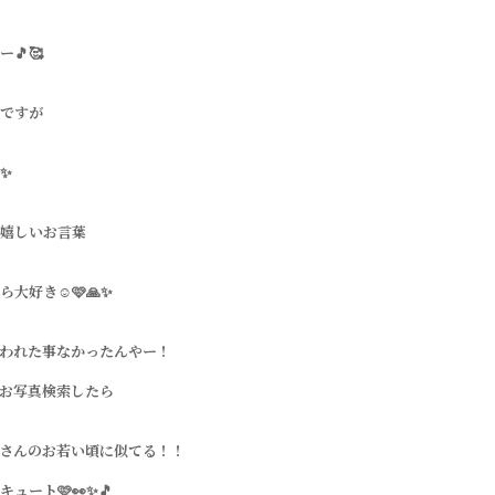
🎵🥰
ですが
✨
嬉しいお言葉
大好き☺️🩷🙏✨
われた事なかったんやー！
お写真検索したら
さんのお若い頃に似てる！！
ュート🩷👀✨🎵