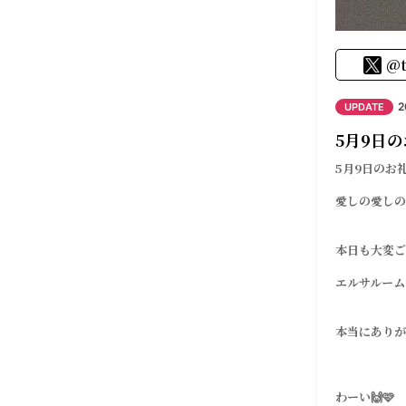
@t
2
UPDATE
5月9日の
5月9日のお礼
愛しの愛しの
本日も大変ご
エルサルーム
本当にありが
わーい🙌🩷