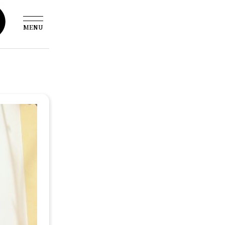
MENU
雪野えるさ写メ日記