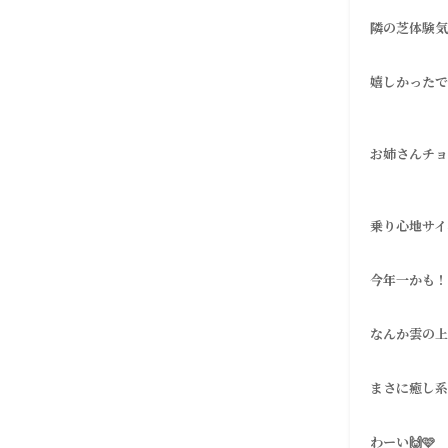
隣の芝体験気
嬉しかったで
お姉さんチョ
乗り心地サイ
今年一かも！
なんか雲の上
まさに癒し系だ
わーい🙌🩷