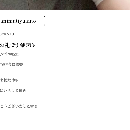
animatiyukino
026.5.10
お礼です🩷✉️✨
です🩷✉️✨
DSP会員様🩷
多忙な中✨
にいらして頂き
とうございました🩷☺️