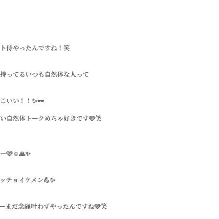
ト侍やったんですね！笑
持ってるいつも自然体な人って
こいい！！✨🕶️
い自然体トークめちゃ好きです🩷笑
🩷☺️🙏✨
ッチョイケメン💪✨
ーまだ念願叶わずやったんですね🩷笑