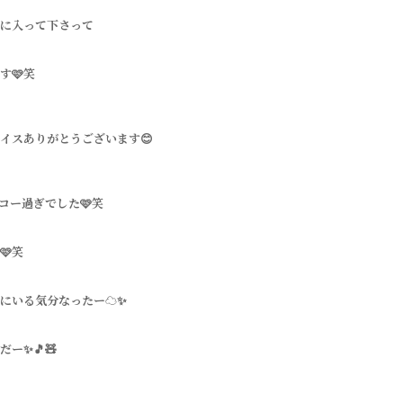
に入って下さって
す🩷笑
イスありがとうございます😊
コー過ぎでした🩷笑
🩷笑
にいる気分なったー☁️✨
ー✨🎵🧸