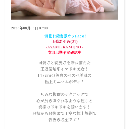
2026年08月06日 07:00
一目惚れ確定激カワFace！
上條あやめ(21)
-AYAME KAMIJYO -
次回出勤予定確認中
可愛さと綺麗さを兼ね備えた
王道清楚系イマドキ美女！
147cmの色白スベスベ美肌の
極上ミニマムボディ！
巧みな抜群のテクニックで
心が解きほぐれるような癒しと
究極のドキドキを誘います！
最初から最後まで丁寧な極上施術で
骨抜き必至です！