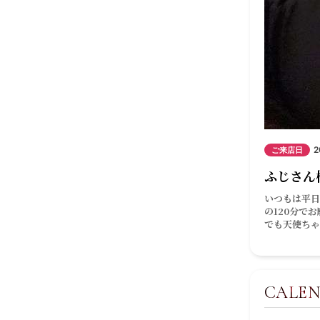
2
ご来店日
ふじさん
いつもは平日
の120分で
でも天使ちゃ
CALE