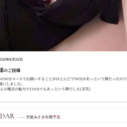
025年8月23日
様
のご投稿
の90分コースでお願いすることがほとんどで90分があっという間だったの
お願いしました。
んの魔法の魅力で120分でもあっという間でした(苦笑)
NDAR
天使みさき出勤予定