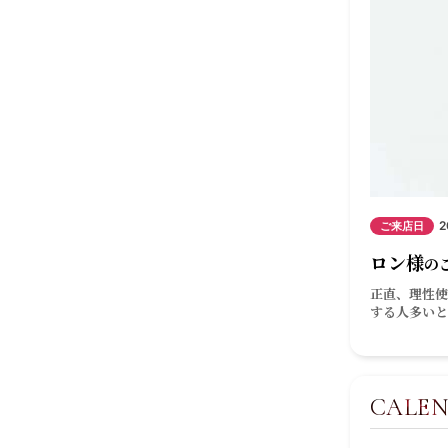
2
ご来店日
ロン様
の
正直、理性使
する人多いと
CALE