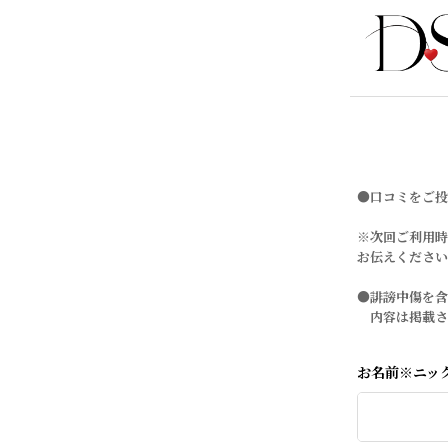
●口コミをご投
※次回ご利用時
お伝えください
●誹謗中傷を
内容は掲載さ
お名前※ニッ