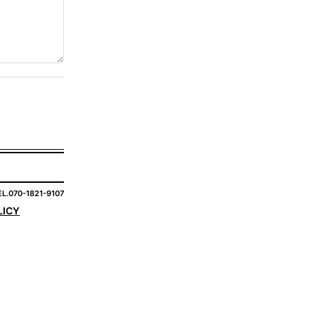
EL.070-1821-9107
LICY